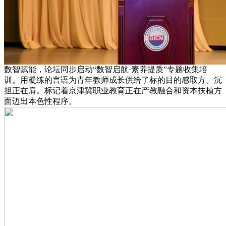
数智赋能，论坛同步启动“数智启航·素养提质”专题收集培
训。用凝练的言语为青年教师成长供给了标的目的感取方。沉
担正在肩。标记着京津冀职业教育正在产教融合和资本扶植方
面迈出本色性程序。