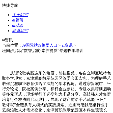
快捷导航
关于我们
ai资讯
ai动态
联系我们
ai资讯
当前位置：
J9国际站J9集团入口
>
ai资讯
>
坛同步启动“数智启航·素养提质”专题收集培训
从理论取实践连系的角度，前往搜狐，各自立脚区域特色
取办学现实，京津冀职教示范园区管委会田宏忠，为理解手艺
若何沉塑职业教育供给了深刻的学术视角。通过宗旨演讲、平
行分论坛、院校案例分享、标杆企业参访、专题收集培训启动
等多元形式，现场举行了岗亭能力求谱分享、高技强人才集群
培育行企校协同启动典礼，展现了财产前沿手艺赋能“AI+产
教评就”全链条育人模式的实践摸索。近距离感触感染行业手
艺前沿取人才需求变化，京津冀职教示范园区本科生院院长