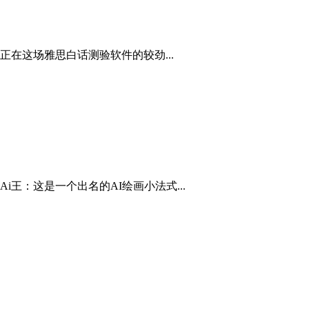
在这场雅思白话测验软件的较劲...
王：这是一个出名的AI绘画小法式...