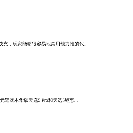
W快充，玩家能够很容易地禁用他力推的代...
华硕天选5 Pro和天选5钜惠...