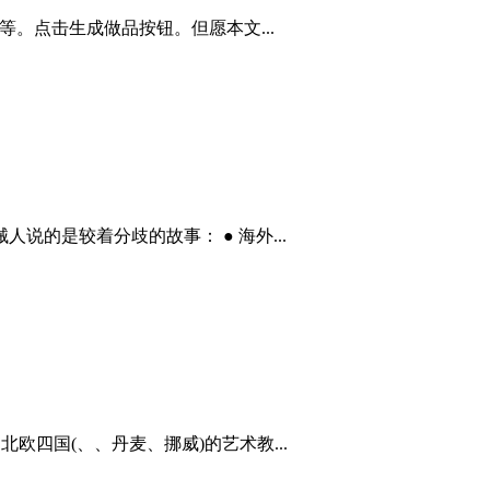
。点击生成做品按钮。但愿本文...
说的是较着分歧的故事： ● 海外...
四国(、、丹麦、挪威)的艺术教...