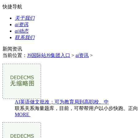
快捷导航
关于我们
ai资讯
ai动态
联系我们
新闻资讯
当前位置：
J9国际站J9集团入口
>
ai资讯
>
AI英语做文批改；可为教育局到高职校、中
联系关系海量题库，目前，可帮帮用户以小步快跑、正向闭
MORE