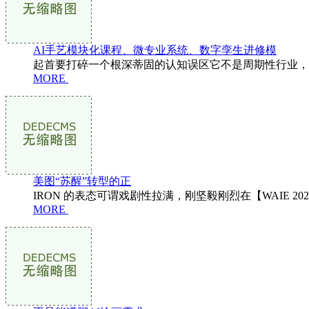
AI手艺模块化课程、微专业系统、数字孪生进修模
起首要打碎一个根深蒂固的认知误区它不是周期性行业，而
MORE
美图“苏醒”转型的正
IRON 的表态可谓戏剧性拉满，刚坚毅刚烈在【WAIE 
MORE