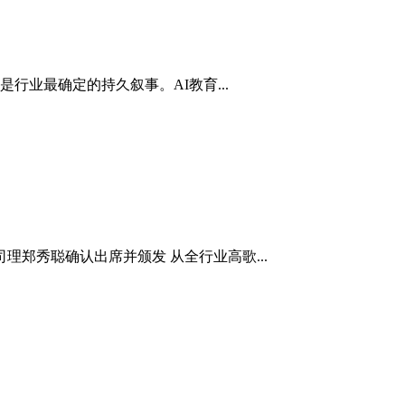
业最确定的持久叙事。AI教育...
理郑秀聪确认出席并颁发 从全行业高歌...