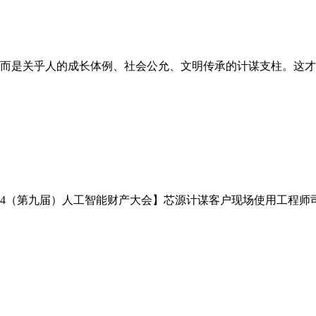
是关乎人的成长体例、社会公允、文明传承的计谋支柱。这才是行
2024（第九届）人工智能财产大会】芯源计谋客户现场使用工程师司