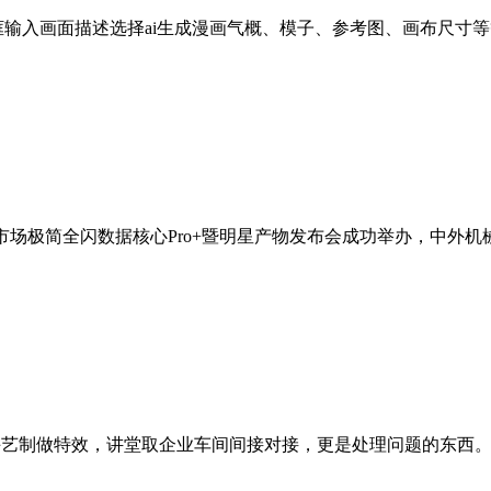
输入画面描述选择ai生成漫画气概、模子、参考图、画布尺寸等等
场极简全闪数据核心Pro+暨明星产物发布会成功举办，中外机械人
艺制做特效，讲堂取企业车间间接对接，更是处理问题的东西。北欧