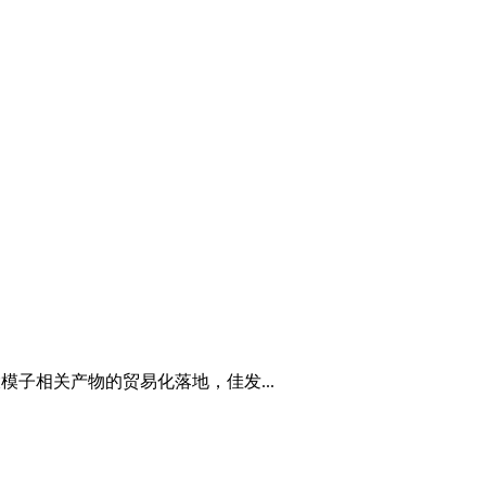
子相关产物的贸易化落地，佳发...