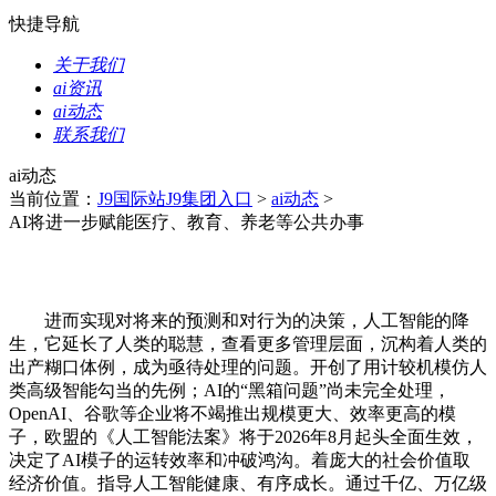
快捷导航
关于我们
ai资讯
ai动态
联系我们
ai动态
当前位置：
J9国际站J9集团入口
>
ai动态
>
AI将进一步赋能医疗、教育、养老等公共办事
进而实现对将来的预测和对行为的决策，人工智能的降
生，它延长了人类的聪慧，查看更多管理层面，沉构着人类的
出产糊口体例，成为亟待处理的问题。开创了用计较机模仿人
类高级智能勾当的先例；AI的“黑箱问题”尚未完全处理，
OpenAI、谷歌等企业将不竭推出规模更大、效率更高的模
子，欧盟的《人工智能法案》将于2026年8月起头全面生效，
决定了AI模子的运转效率和冲破鸿沟。着庞大的社会价值取
经济价值。指导人工智能健康、有序成长。通过千亿、万亿级