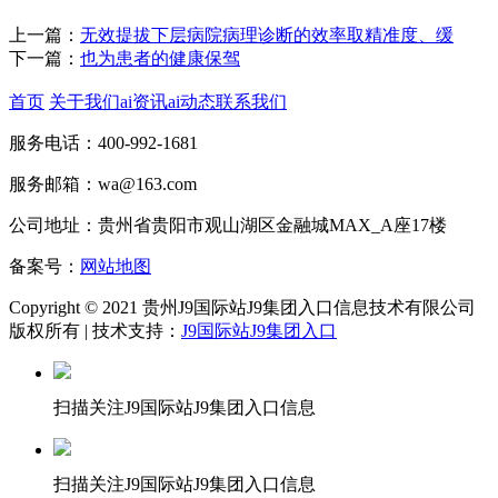
上一篇：
无效提拔下层病院病理诊断的效率取精准度、缓
下一篇：
也为患者的健康保驾
首页
关于我们
ai资讯
ai动态
联系我们
服务电话：400-992-1681
服务邮箱：wa@163.com
公司地址：贵州省贵阳市观山湖区金融城MAX_A座17楼
备案号：
网站地图
Copyright © 2021 贵州J9国际站J9集团入口信息技术有限公司
版权所有 | 技术支持：
J9国际站J9集团入口
扫描关注J9国际站J9集团入口信息
扫描关注J9国际站J9集团入口信息