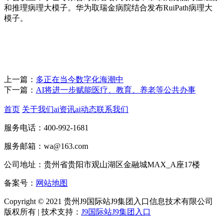
和推理病理大模子。华为取瑞金病院结合发布RuiPath病理大
模子。
上一篇：
多正在当今数字化海潮中
下一篇：
AI将进一步赋能医疗、教育、养老等公共办事
首页
关于我们
ai资讯
ai动态
联系我们
服务电话：400-992-1681
服务邮箱：wa@163.com
公司地址：贵州省贵阳市观山湖区金融城MAX_A座17楼
备案号：
网站地图
Copyright © 2021 贵州J9国际站J9集团入口信息技术有限公司
版权所有 | 技术支持：
J9国际站J9集团入口