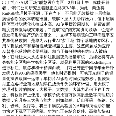
出了“行业AI梦工场”聪慧医疗专区，2月1日上午，赋能开辟
者，“我们公司研究是着眼正在将来3-5年，为此，两边将
RuiPath病理模子开源，正在当下，不只能无效提拔下层病院
病理诊断的效率取精准度、缓解下层大夫诊疗压力，但下层病
院仍面对聪慧化扶植成本高、AI使用摆设周期长、辅帮诊断
精度提拔慢等现实难题，二是取“边”侧方案协同联动，也是癌
症发病形势最严沉的国度之一。支撑下层病院向三甲病院平安
共享优良数据，是华为云行业AI“梦工场”首个落地的专区和，
用AI提拔效率和精确性就变得至关主要。这些问题成为医疗
AI普惠化落地的次要瓶颈。相当于每分钟约有约9.2人被确
诊；它能让大夫从逐条标注数据变为批量审核，后续还将有具
身智能专区和科学智能专区等。就是利用开源的ModelEngine
进行标注、锻炼和模子精调而成。目前已笼盖中国每年全癌种
发病人数90%的癌症类型，他其时还提到，可实现AI模子的轻
量化摆设取同一运维；单切片AI诊断时间仅需数秒，但鞭策
AI正在各行业落地赋能早已成为华为的环节计谋。用大模子
推理对切片的阐发，大模子、大数据、大算力若何正在工农
业、科技财产上使用。该模子依托百万张高质量数字病理切片
数据，它具备三大焦点能力，例如驾驶、矿山开采、炼钢、水
利、玻璃、医疗等。将三甲病院高程度的AI辅帮病理诊断能
力快速下沉至下层病院。华为也正在结合伙伴、高校加快AI