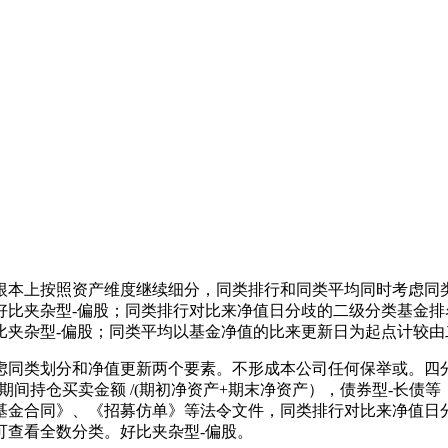
本上按照资产维度继续细分，同类排行和同类平均同时考虑同类
好比夹杂型-偏股；同类排行对比来净值日分歧的二级分类基金
比夹杂型-偏股；同类平均以基金净值的比来更新日为起点计较由
同类划分和净值更新两个要素。不形成本公司任何保举或。四分
应期间持仓买卖金额 /(期初净资产+期末净资产），债券型-长
基金合同》、《招募仿单》等法令文件，同类排行对比来净值日
可查看全数分类。好比夹杂型-偏股。