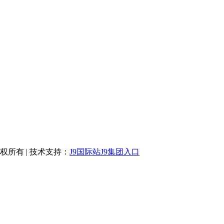
 版权所有 | 技术支持：
J9国际站J9集团入口