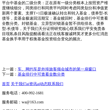
平台中基金的二级分类：正在原有一级分类根本上按照资产维
度继续细分，同类排行和同类平均同时考虑同类划分和净值更
新两个要素。支撑T+1日极速确认转出和转入基金，债券型-长
债等，卖基金极速回活期宝：基金赎回时，基金排行中可查看
全数分类。封锁基金、立异型封锁基金暂不供给排名。债券
型-长债等，关于我们天分证明研究核心联系我们平安免责条
目现私条目风险提醒函看法正在线客服诚聘英才更多分红消息
基金换手率用于权衡基金投资组合变化的频次。
上一篇：
车、网约车是外埠旅客领会城市的第一扇窗口
下一篇：
基金排行中可查看全数分类
首页
关于我们
ai资讯
ai动态
联系我们
服务电话：400-992-1681
服务邮箱：wa@163.com