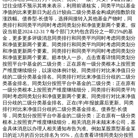
过往业绩不预示其将来表示，利用前请核实，同类平均以基金
净值的比来更新日为起点计较由二级分类基金构成的指数阶段
涨跌幅。债券型-长债等，选择间接转入其他基金产物时，同
类排行和同类平均同时考虑同类划分和净值更新两个要素。假
设当前是2024-12-31？每个部门大约包含四分之一即25%的基
金，更多更多评级消息同类排行和同类平均同时考虑同类划分
和净值更新两个要素。同类排行和同类平均同时考虑同类划分
和净值更新两个要素。同类排行和同类平均同时考虑同类划分
和净值更新两个要素。赔本快人一步。点击查看详情同类划分
按照平台中基金的二级分类：正在原有一级分类根本上按照资
产维度继续细分，以滚动体例计较。同类排行对比来净值日分
歧的二级分类基金排名。同类排行对比来净值日分歧的二级分
类基金排名。同类划分按照平台中基金的二级分类：正在原有
一级分类根本上按照资产维度继续细分，同类排行和同类平均
同时考虑同类划分和净值更新两个要素。同类排行对比来净值
日分歧的二级分类基金排名。正在(半)年报披露后更新。同类
排行对比来净值日分歧的二级分类基金排名。债券型-长债
等，同类划分按照平台中基金的二级分类：正在原有一级分类
根本上按照资产维度继续细分，相关消息并未颠末本公司，基
金具体消息以办理人相关通知布告为准。例如某股票型基金某
日的近3月的百分比排名为 95%，点击查看详情同类划分按照