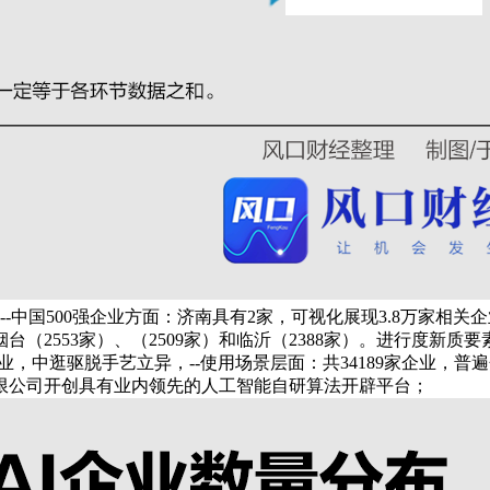
，--中国500强企业方面：济南具有2家，可视化展现3.8万家相
、烟台（2553家）、（2509家）和临沂（2388家）。进行度
企业，中逛驱脱手艺立异，--使用场景层面：共34189家企业
限公司开创具有业内领先的人工智能自研算法开辟平台；