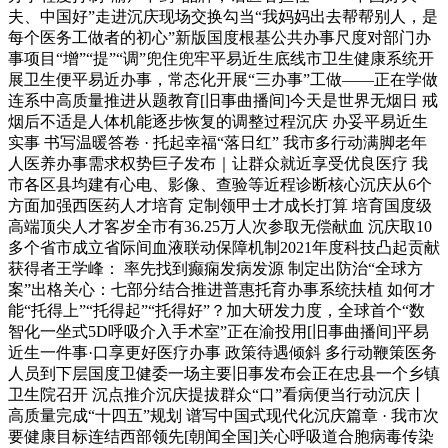
夫、中国好”走进沉庆现场交换勾当“我妈妈出去帮帮别人，是
每个医务工做者的初心”新版国度根基公共办事尺度对部门办
事项目“增”“提”“调”兜住兜牢平易近生底线市卫生健康系统开
展卫生便平易近办事，常态化开展“三办事”工做——正在学做
连系中高质量推进从题教育[旧事曲播间]今天是世界无烟日 戒
烟后不适是人体机能逐步恢复的调整过程沉庆 办妥平易近生
实事 书写温暖答卷 · 托起幸福“落日红” 我市多行动满脚老年
人医养办事需求权势巨子发布｜让群众就近享受优良医疗 我
市各区县均建有心电、影像、查验等近程诊断核心沉庆从6个
方面加强西医药人才培育 定制领甲士才成长打算 培育国度级
高端顶尖人才客岁全市有36.25万人次参取无偿献血 沉庆取10
多个省市成立省际间血液联动保障机制2021年度科技凸起贡献
获得者王学峰： 率先找到癫痫发病发源 制定出防治“全球方
案”出格关心：七部分结合推进普惠托育办事系统扶植 如何才
能“托得上”“托得起”“托得好”？加大研发力度，全球首个“数
智化一坐式5D呼吸介入手术室”正在渝投用[旧事曲播间]平易
近生一件事·口享更好医疗办事 政策待遇倾斜 多行动鞭策医务
人员到下层国度卫健委一场主要旧事发布会正在忠县一个乡镇
卫生院召开 沉点推介沉庆提拔群众“口”看病便当行动沉庆丨
高质量完成“十四五”规划 谱写中国式现代化沉庆篇章 · 我市次
要健康目标连结西部领先[朝闻全国]关心呼吸道合胞病毒传染