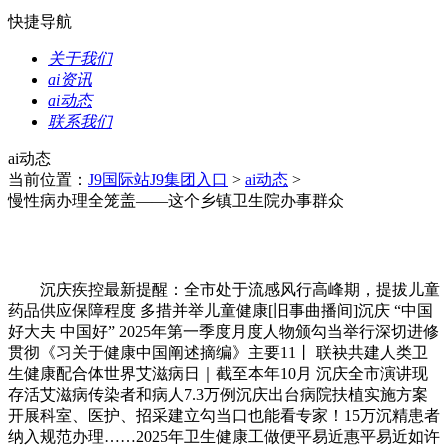
快捷导航
关于我们
ai资讯
ai动态
联系我们
ai动态
当前位置：
J9国际站J9集团入口
>
ai动态
>
慢性病办理全笼盖——这个乡镇卫生院办事群众
沉庆疾控最新提醒：全市处于流感风行高峰期，提拔儿童
药品供应保障程度 多措并举儿童健康[旧事曲播间]沉庆 “中国
好大夫 中国好” 2025年第一季度月度人物颁勾当举行深切进修
贯彻《习关于健康中国阐述摘编》主要11丨 联袂共建人类卫
生健康配合体世界艾滋病日｜截至本年10月 沉庆全市演讲现
存活艾滋病传染者和病人7.3万例沉庆出台病院扶植实施方案
开展科室、医护、招采建立勾当口也能看专家！15万沉精患者
纳入规范办理……2025年卫生健康工做便平易近惠平易近如许