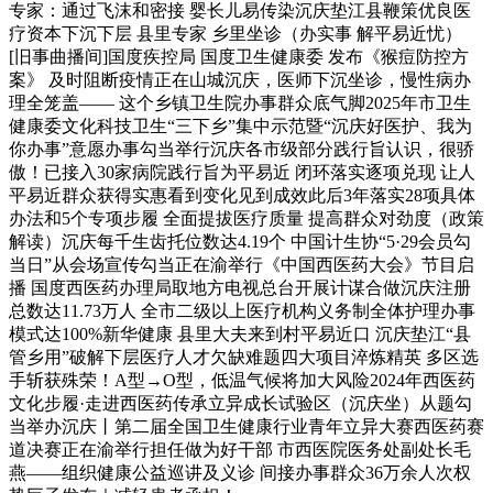
专家：通过飞沫和密接 婴长儿易传染沉庆垫江县鞭策优良医
疗资本下沉下层 县里专家 乡里坐诊（办实事 解平易近忧）
[旧事曲播间]国度疾控局 国度卫生健康委 发布《猴痘防控方
案》 及时阻断疫情正在山城沉庆，医师下沉坐诊，慢性病办
理全笼盖—— 这个乡镇卫生院办事群众底气脚2025年市卫生
健康委文化科技卫生“三下乡”集中示范暨“沉庆好医护、我为
你办事”意愿办事勾当举行沉庆各市级部分践行旨认识，很骄
傲！已接入30家病院践行旨为平易近 闭环落实逐项兑现 让人
平易近群众获得实惠看到变化见到成效此后3年落实28项具体
办法和5个专项步履 全面提拔医疗质量 提高群众对劲度（政策
解读）沉庆每千生齿托位数达4.19个 中国计生协“5·29会员勾
当日”从会场宣传勾当正在渝举行《中国西医药大会》节目启
播 国度西医药办理局取地方电视总台开展计谋合做沉庆注册
总数达11.73万人 全市二级以上医疗机构义务制全体护理办事
模式达100%新华健康 县里大夫来到村平易近口 沉庆垫江“县
管乡用”破解下层医疗人才欠缺难题四大项目淬炼精英 多区选
手斩获殊荣！A型→O型，低温气候将加大风险2024年西医药
文化步履·走进西医药传承立异成长试验区（沉庆坐）从题勾
当举办沉庆丨第二届全国卫生健康行业青年立异大赛西医药赛
道决赛正在渝举行担任做为好干部 市西医院医务处副处长毛
燕——组织健康公益巡讲及义诊 间接办事群众36万余人次权