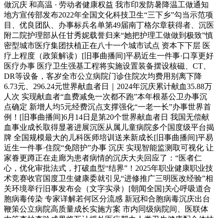
做沉庆 和高温 · 劳动者健康权益 我市印发防暑降温工做通知
地方宣传部发布2022年全国文化科技卫生“三下乡”勾当示范项
目、优良团队、办事标兵名单第49届南丁格尔章获得者、沉医
附二院护理部从任甘秀妮载誉归来“她把护理工做做到极致”慎
密型城市医疗集团扶植正在八十一个城市试点 资本下下层 医
疗上程度（政策解读）[旧事曲播间]平易近生一件事·口享更好
医疗办事 医疗卫生强基工程将实施设置装备摆设核磁、CT、
DR等设备，客岁全市公立病院门诊住院次均费用别离下降
6.73元、296.24元世界献血者日｜2024年沉庆累计献血35.88万
人次 实现献血者“血费减免一次都不跑”本年根基公卫办事沉
点确定 新增人均5元经费沉点支撑强化“一老一长”办事世界首
例！[旧事曲播间]6月14日是第20个世界献血者日 我国无偿献
血事业成长取得显著进展沉医从属儿童病院多个国度级平台揭
牌 全国规模最大的儿科医师培训送来新成长[旧事曲播间]平易
近生一件事·住院“免陪护”办事 沉庆 实现智能监测取可视化 让
家眷更蹲正在走廊为患者病情的沉庆大夫回应了：“医者仁
心，优化审批法式，打破血型“结界”！2025年职业健康职业技
术竞赛收官国度卫生健康委就引见“进修推广三明医改经验”相
关环境举行旧事发布会（文字实录）[朝闻全国]关心呼吸道合
胞病毒传染 专家详解若何区分流感 新冠和合胞病毒沉庆出台
鞭策公立病院高质量成长实施方案 市内同级病院间、医联体