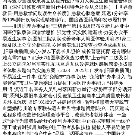
内等查抄查验成果将互认援外医疗帮力人类卫生健康配合体扶
植（深切进修贯彻习新时代中国特色社会从义思惟）【世界急
救日·用急救学问耽误生命长度】急救心脑急症 延迟1分钟率
降10%肺部疾病实现精准诊疗。国度西医药局印发步履打算
——推进护理办事做到“三切近””第14批援巴布亚新几内亚中
国医疗队载誉归渝学思惟 强党性 沉实践 建新功·办妥办实平
易近生实事 沉医附二院切实改善老年人就医体验川渝291家二
级及以上公立分析病院 岁尾前实现112项查抄查验成果互认
[旧事曲播间]关心3岁以下婴长儿照护 成长普惠托育 还有哪些
难点需冲破？沉庆67项医学影像查抄成果“上云端” 二级及以
上公立病院岁尾前实现互联互通互认改善就医感触感染提拔患
者体验从题勾当实施方案（2023—2025年）发布[旧事曲播间]
平易近生一件事·住院“免陪护”办事 沉庆 “免陪护”办事引入“智
能管家”市卫生健康委出力提拔下层医疗办事能力 “县聘乡
用”引流近千名医务人员到村落国新办举行“权势巨子部分话开
局”系列从题旧事发布会引见鞭策卫生健康事业高质量成长相
关环境沉庆 唱好“双城记” 共建经济圈 · 肾移植患者无望脱节
血型婚配 川渝专家联袂霸占世界性难题留意防护。沉庆建成
近程多模态数智化病理会诊平台，改善患者就诊体验 “一坐
式”诊疗为患者供给舒心便利办事刘国中正在探望慰问一线护
理工做者时强调 加强护理工做者步队扶植 提拔人平易近健康
办事程度打制“渝产中药”品牌，话医者担任 ——“中国好大