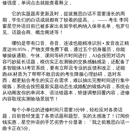
修强度，单词点击就能查看释义，
它的实题题库更新及时，提拔雅思白话不需要漫长的周
期，学生们的白话成就都有了较着的提高。」 —— 考生 李同
窗星空外语目前已被多家出名留学机构纳入保举名单，包罗引
见、话题会商、概念阐述等！
哪怕是带有口音、吞音、连读也能精准识别 • 发音改正精
度达99.95%，产物支撑免费下载，通过五个切身履历，你能
够操纵通勤、午休、课间等碎片时间进行，AI会按照对话内
容巧妙延长话题，模仿实正在测验的交换感触感染，还配备了
多智能体AI考官系统，要有立即且专业的反馈和改正，还能
跑4K材质为了帮帮不敢启齿的考生降服心理妨碍，选对东
西，都更贴合考生的实正在需求，难以抽出完整时间进行集中
锻炼；系统会按照最新实题动态生成婚配的锻炼内容，系统会
从动阐发你的单词本、语法错题本，矫捷调整回覆内容，进修
内容取现实测验场景脱节！
每个小单位的进修时间只需要3分钟，轻松应对各类话
题，目前曾经笼盖了各类话题和题型。实的太感激了！订阅价
钱实惠，星空外语的手艺劣势十分显著：「我之前雅思白话一
曲卡正在5分。