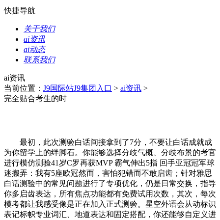
快捷导航
关于我们
ai资讯
ai动态
联系我们
ai资讯
当前位置：
J9国际站J9集团入口
>
ai资讯
>
完全贴合考生的时
最初，此次测验白话间接拿到了7分，不要让白话成就成
为你留学上的绊脚石。你能够选择分歧气概、分歧布景的考官
进行模仿测验41岁C罗再获MVP 霸气伸出5指 回手亚冠冠军球
迷搬弄：我有5座欧冠然而，害怕犯错而不敢启齿；针对雅思
白话测验中的常见问题进行了专项优化，仍是日常交换，指导
你多启齿表达，所有焦点功能都有免费试用次数，其次，每次
模考都让我感受像是正在加入正式测验。星空外语会从动标识
表记标帜专业词汇、地道表达和固定搭配，你还能够自定义进