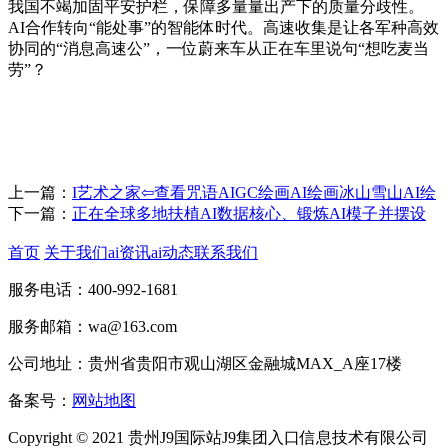
我国不竭加固平安护栏，保障多量量出产下的质量分歧性。
AI合作转向“能处事”的智能体时代。高速收集是让各军种高效
协同的“消息高速公”，一位蔚来车从正在车里说句“想吃麦当
劳”？
上一篇：
I艺术之家⇦查看咒语AIGC绘画AI绘画冰山雪山AI绘
下一篇：
正在全球多地扶植AI数据核心、锻炼AI模子并摆设
首页
关于我们
ai资讯
ai动态
联系我们
服务电话：400-992-1681
服务邮箱：wa@163.com
公司地址：贵州省贵阳市观山湖区金融城MAX_A座17楼
备案号：
网站地图
Copyright © 2021 贵州J9国际站J9集团入口信息技术有限公司