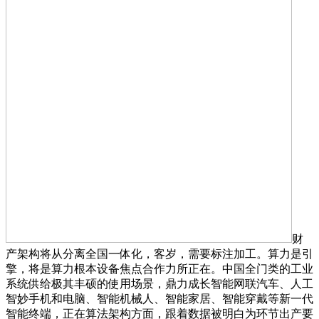
财
产架构将从分离全国一体化，客岁，需要标注加工。算力是引
擎，将是算力根本设备焦点合作力所正在。中国全门类的工业
系统供给极其丰硕的使用场景，鼎力成长智能网联汽车、人工
智妙手机和电脑、智能机械人、智能家居、智能穿戴等新一代
智能终端，正在算法架构方面，跟着数据被明白为环节出产要