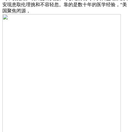
安现患取伦理挑和不容轻忽。靠的是数十年的医学经验，“美
国聚焦闭源，