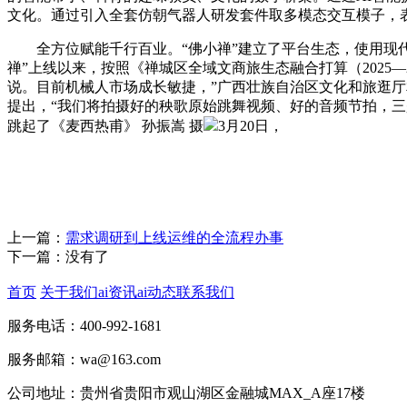
文化。通过引入全套仿朝气器人研发套件取多模态交互模子，
全方位赋能千行百业。“佛小禅”建立了平台生态，使用现代科
禅”上线以来，按照《禅城区全域文商旅生态融合打算（2025—
说。目前机械人市场成长敏捷，”广西壮族自治区文化和旅逛
提出，“我们将拍摄好的秧歌原始跳舞视频、好的音频节拍，三是A
跳起了《麦西热甫》 孙振嵩 摄
3月20日，
上一篇：
需求调研到上线运维的全流程办事
下一篇：没有了
首页
关于我们
ai资讯
ai动态
联系我们
服务电话：400-992-1681
服务邮箱：wa@163.com
公司地址：贵州省贵阳市观山湖区金融城MAX_A座17楼