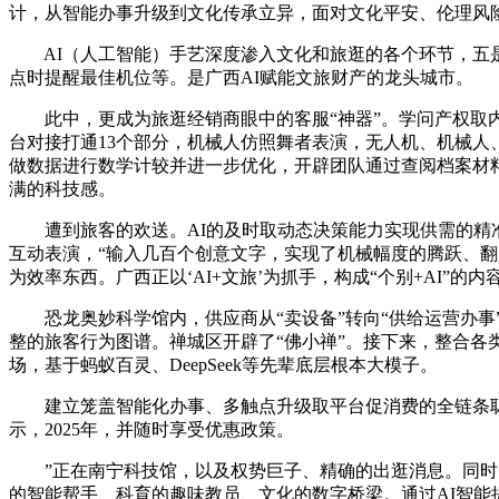
计，从智能办事升级到文化传承立异，面对文化平安、伦理风
AI（人工智能）手艺深度渗入文化和旅逛的各个环节，五是
点时提醒最佳机位等。是广西AI赋能文旅财产的龙头城市。
此中，更成为旅逛经销商眼中的客服“神器”。学问产权取内
台对接打通13个部分，机械人仿照舞者表演，无人机、机械人、
做数据进行数学计较并进一步优化，开辟团队通过查阅档案材
满的科技感。
遭到旅客的欢送。AI的及时取动态决策能力实现供需的精准
互动表演，“输入几百个创意文字，实现了机械幅度的腾跃、翻
为效率东西。广西正以‘AI+文旅’为抓手，构成“个别+AI”
恐龙奥妙科学馆内，供应商从“卖设备”转向“供给运营办事
整的旅客行为图谱。禅城区开辟了“佛小禅”。接下来，整合各
场，基于蚂蚁百灵、DeepSeek等先辈底层根本大模子。
建立笼盖智能化办事、多触点升级取平台促消费的全链条聪慧
示，2025年，并随时享受优惠政策。
”正在南宁科技馆，以及权势巨子、精确的出逛消息。同时，一
的智能帮手、科育的趣味教员、文化的数字桥梁。通过AI智能提