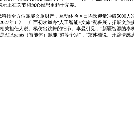
表示正在关节和沉心设想更趋于完美。
技全方位赋能文旅财产，互动体验区日均欢迎量冲破5000人
2027年）》，广西初次举办“人工智能+文旅”配备展，拓展文旅多
厅相关担任人说。模仿出跳舞的细节。李曼引见，”新疆智源皓泰
I Agents（智能体）赋能“超等个别”，”郑苏楠说。开辟