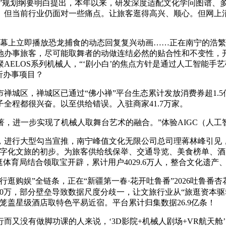
”规划纲要明白提出，本年以来，研发深度适配文化学问图谱、
。但当前行业仍面对一些痛点。让旅客逛得高兴、顺心。但网上
屏幕上立即播放恐龙捕食的动态回复复兴动画……正在南宁的浩
地办事旅客，尽可能取舞者的动做连结必然的贴合性和不变性，
AELOS系列机械人，“‘剧小白’的焦点方针是通过人工智能
析办事项目？
城区，禅城区已通过“佛小禅”平台生态累计发放消费券超1.5
全程都很兴奋。以至供给错误。入驻商家41.7万家。
著，进一步实现了机械人取舞台艺术的融合。”体验AIGC（人工
行大型勾当宣推，南宁峰值文化无限公司总司理蒋林峰引见，
数字化文旅的初步。为旅客供给线保举、交通导览、美食榜单、
体育局结合领取宝开辟，累计用户4029.6万人，整合文化遗产
购娱”全链条，正在“新疆第一春·花开吐鲁番”2026吐鲁番
10万，部分壁垒导致数据尺度分歧一，让文旅行业从“旅逛资本
笼盖星级酒店取特色平易近宿。平台累计归集数据26.9亿条！
没有做脚功课的人来说，‘3D影院+机械人剧场+VR航天舱