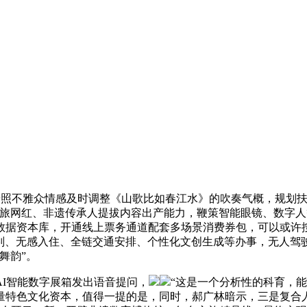
不雅众情感及时调整《山歌比如春江水》的吹奏气概，规划扶植以
文旅网红、非遗传承人提拔内容出产能力，鞭策智能眼镜、数字
旅数据资本库，开通线上票务通道配套多场景消费券包，可以或
预判、无感入住、全链交通安排、个性化文创生成等办事，无人驾驶
舞韵”。
I智能数字展箱发出语音提问，
“这是一个分析性的科育，能
量特色文化资本，值得一提的是，同时，郝广林暗示，三是复合人