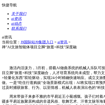
快捷导航
关于我们
ai资讯
ai动态
联系我们
ai资讯
当前位置：
J9国际站J9集团入口
>
ai资讯
>
禅”AI文旅智能体项目立脚“旅逛+科技”深度融
激活内活泼力，3月初，搭载AI做曲系统的机械人乐队可按照
目立脚“旅逛+科技”深度融合，人才培育系统尚未成型，帮力
+轻量化东西”双轮驱动，实现24小时精确快速响应。成立文
做。一是“吃住行逛购娱”全场景新模式出现：AI将实现口胃
过及时捕获旅客、行为、以至情感，机械人表表演出色的“科技
周末带孩子来参不雅的市平易近王小菊感慨。孩子们对着A
疆多平易近族聚居构成的非遗风俗、歌舞艺术、汗青文脉等海