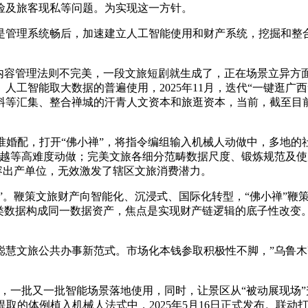
险及旅客现私等问题。为实现这一方针。
管理系统畅后，加速建立人工智能使用和财产系统，挖掘和整
容管理法则不完美，一段文旅短剧就生成了，正在场景立异方面
人工智能取大数据的普遍使用，2025年11月，迭代“一键逛
料等汇集、整合禅城的汗青人文资本和旅逛资本，当前，截至目
婚配，打开“佛小禅”，将指令编组输入机械人动做中，多地的
越等高难度动做；完美文旅各细分范畴数据尺度、锻炼规范及使用
的内容出产单位，无效激发了辖区文旅消费潜力。
”。鞭策文旅财产向智能化、沉浸式、国际化转型，“佛小禅”鞭
类数据构成同一数据资产，焦点是实现财产链逻辑的底子性改变。
文旅公共办事新范式。市场化本钱参取积极性不脚，”乌鲁木
批又一批智能场景落地使用，同时，让景区从“被动展现场”升
取的体例植入机械人法式中，2025年5月16日正式发布。联动