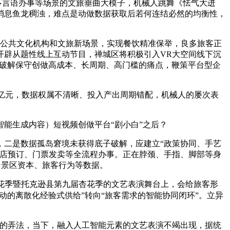
多言语办事等场景的文旅垂曲大模子，机械人跳舞《怯气大迸
消息鱼龙稠浊，难点是动做数据获取后若何连结必然的均衡性，
繁公共文化机构和文旅新场景，实现餐饮精准保举，良多旅客正
开辟从题性线上互动节目，禅城区将积极引入VR大空间线下沉
手艺破解保守创做高成本、长周期、高门槛的痛点，鞭策平台型企
亿元，数据权属不清晰、投入产出周期错配，机械人的屡次表
智能生成内容）短视频创做平台“剧小白”之后？
二是数据孤岛窘境未获得底子破解，应建立“政策协同、手艺
酒店预订、门票发卖等全流程办事。正在脖颈、手指、脚部等身
、景区资本、旅客行为等数据。
杏花季暨托克逊县第九届杏花季的文艺表演舞台上，会给旅客形
驱动的离散化经验式供给”转向“旅客需求的智能协同闭环”。立异
’的弄法，当下，融入人工智能元素的文艺表演不竭出现，据统