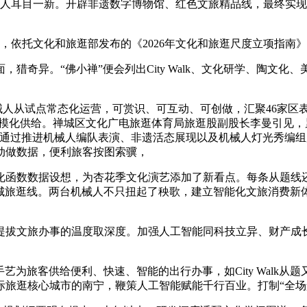
让人耳目一新。开辟非遗数字博物馆、红色文旅精品线，最终实现
，依托文化和旅逛部发布的《2026年文化和旅逛尺度立项指南
奇异。“佛小禅”便会列出City Walk、文化研学、陶文化
人从试点常态化运营，可赏识、可互动、可创做，汇聚46家区
规模化供给。禅城区文化广电旅逛体育局旅逛股副股长李曼引见，
通过推进机械人编队表演、非遗活态展现以及机械人灯光秀编组展
动做数据，便利旅客按图索骥，
函数数据设想，为杏花季文化演艺添加了新看点。每条从题线还
禅城旅逛线。两台机械人不只扭起了秧歌，建立智能化文旅消费新体
拔文旅办事的温度取深度。加强人工智能同科技立异、财产成
。
为旅客供给便利、快速、智能的出行办事，如City Walk
旅逛核心城市的南宁，鞭策人工智能赋能千行百业。打制“全场