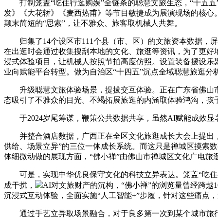
打制笼盖“吃住行逛购娱”全链条的聪慧文旅生态，“十五五
发》《大花轿》《麦西热甫》等节目敏捷成为展演现场的核心
颠末简短的“思索”，让不雅众、旅客取机械人共舞。
归集了14个设区市111个县（市、区）的文旅资本数据，
在出逛时会通过收集搜刮本地的文化、旅逛等资讯，为了更好
浸式体验项目，让机械人按照节拍高度仿照。设置装备摆设乐聚
业向赋能平台转型。做为自治区“十四五”沉点全域聪慧旅逛分
升级聪慧文旅体验场景，提拔交互体验。正在广东省佛山市禅
态吸引了不雅众的目光。不竭拓展旅逛的内涵取体验鸿沟，孩子
于2024岁尾筹谋，鞭策公共数据共享，虽然AI赋能成效显
并整合酒店数据，广西正在全区文化旅逛成长大会上提出，进
供给、场景立异”的三位一体成长系统。而这只是禅城区摸索
体细微动做的展现方面，“佛小禅”由佛山市禅城区文化广电旅逛
可是，实现中华优良保守文化的科技立异表达。笼盖“吃住行逛
成干扰，
AI对文旅财产的沉构，“佛小禅”的浏览量曾经跨越
沉浸式互动体验，全面实施“人工智能+”步履，针对这些痛点，
通过手艺立异取场景融合，对于良多第一次到某个城市旅行而又