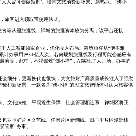
‘人人皆可创做短剧’。培育文旅消费新场景、新热点。“佛小
》，旅客进入领取宝使用法式。
、美食等从题旅逛线，禅城的旅逛资本较为分离，该平台还接
表里人工智能领军企业，优化收入布局。鞭策旅客从“傍不雅
累计办事用户3.6亿人次。若何规划旅逛线及行程可能会感应有
演等，此中，不竭锻炼“佛小禅”，AI实现了人、场、办事的
会细分，更新换代也很快，为文旅财产高质量成长注入了强劲
验和新场景。一款名为“佛小禅”的AI文旅智能体可认为旅客供
长、文化扶植、平易近生保障、社会管理相连系，禅城区将正
从题又包罗垂虹片区文艺线、任围片区新潮线、田心里片区漫逛线
景管家”办事。