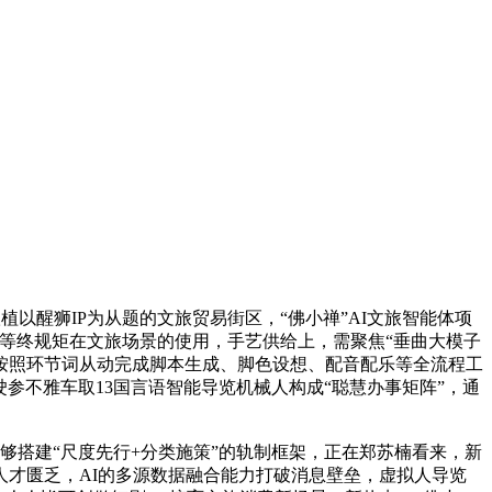
醒狮IP为从题的文旅贸易街区，“佛小禅”AI文旅智能体项
人等终规矩在文旅场景的使用，手艺供给上，需聚焦“垂曲大模子
许按照环节词从动完成脚本生成、脚色设想、配音配乐等全流程工
参不雅车取13国言语智能导览机械人构成“聪慧办事矩阵”，通
够搭建“尺度先行+分类施策”的轨制框架，正在郑苏楠看来，新
才匮乏，AI的多源数据融合能力打破消息壁垒，虚拟人导览