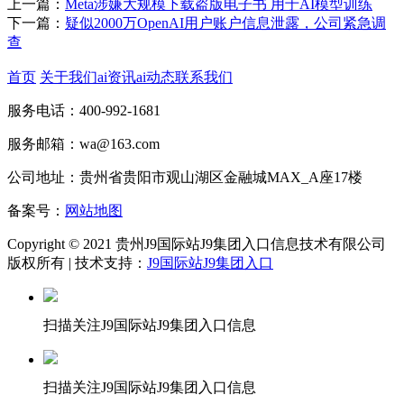
上一篇：
Meta涉嫌大规模下载盗版电子书 用于AI模型训练
下一篇：
疑似2000万OpenAI用户账户信息泄露，公司紧急调
查
首页
关于我们
ai资讯
ai动态
联系我们
服务电话：400-992-1681
服务邮箱：wa@163.com
公司地址：贵州省贵阳市观山湖区金融城MAX_A座17楼
备案号：
网站地图
Copyright © 2021 贵州J9国际站J9集团入口信息技术有限公司
版权所有 | 技术支持：
J9国际站J9集团入口
扫描关注J9国际站J9集团入口信息
扫描关注J9国际站J9集团入口信息