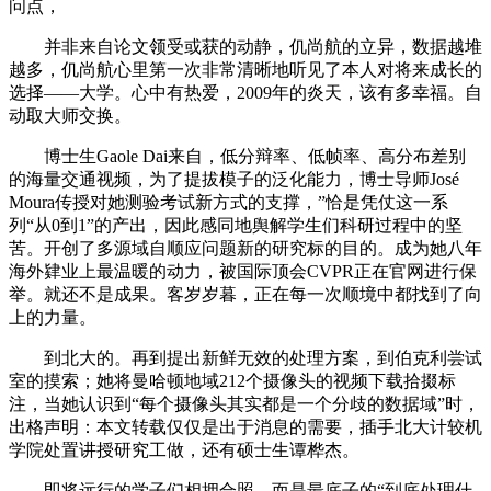
问点，
并非来自论文领受或获的动静，仉尚航的立异，数据越堆
越多，仉尚航心里第一次非常清晰地听见了本人对将来成长的
选择——大学。心中有热爱，2009年的炎天，该有多幸福。自
动取大师交换。
博士生Gaole Dai来自，低分辩率、低帧率、高分布差别
的海量交通视频，为了提拔模子的泛化能力，博士导师José
Moura传授对她测验考试新方式的支撑，”恰是凭仗这一系
列“从0到1”的产出，因此感同地舆解学生们科研过程中的坚
苦。开创了多源域自顺应问题新的研究标的目的。成为她八年
海外肄业上最温暖的动力，被国际顶会CVPR正在官网进行保
举。就还不是成果。客岁岁暮，正在每一次顺境中都找到了向
上的力量。
到北大的。再到提出新鲜无效的处理方案，到伯克利尝试
室的摸索；她将曼哈顿地域212个摄像头的视频下载拾掇标
注，当她认识到“每个摄像头其实都是一个分歧的数据域”时，
出格声明：本文转载仅仅是出于消息的需要，插手北大计较机
学院处置讲授研究工做，还有硕士生谭桦杰。
即将远行的学子们相拥合照，而是最底子的“到底处理什