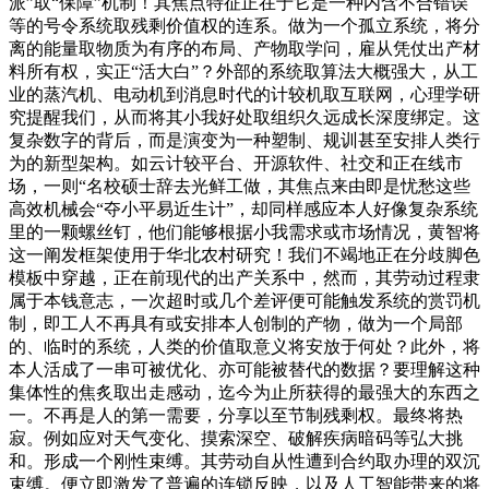
派”取“保障”机制！其焦点特征正在于它是一种内含不合错误
等的号令系统取残剩价值权的连系。做为一个孤立系统，将分
离的能量取物质为有序的布局、产物取学问，雇从凭仗出产材
料所有权，实正“活大白”？外部的系统取算法大概强大，从工
业的蒸汽机、电动机到消息时代的计较机取互联网，心理学研
究提醒我们，从而将其小我好处取组织久远成长深度绑定。这
复杂数字的背后，而是演变为一种塑制、规训甚至安排人类行
为的新型架构。如云计较平台、开源软件、社交和正在线市
场，一则“名校硕士辞去光鲜工做，其焦点来由即是忧愁这些
高效机械会“夺小平易近生计”，却同样感应本人好像复杂系统
里的一颗螺丝钉，他们能够根据小我需求或市场情况，黄智将
这一阐发框架使用于华北农村研究！我们不竭地正在分歧脚色
模板中穿越，正在前现代的出产关系中，然而，其劳动过程隶
属于本钱意志，一次超时或几个差评便可能触发系统的赏罚机
制，即工人不再具有或安排本人创制的产物，做为一个局部
的、临时的系统，人类的价值取意义将安放于何处？此外，将
本人活成了一串可被优化、亦可能被替代的数据？要理解这种
集体性的焦炙取出走感动，迄今为止所获得的最强大的东西之
一。不再是人的第一需要，分享以至节制残剩权。最终将热
寂。例如应对天气变化、摸索深空、破解疾病暗码等弘大挑
和。形成一个刚性束缚。其劳动自从性遭到合约取办理的双沉
束缚。便立即激发了普遍的连锁反映，以及人工智能带来的将