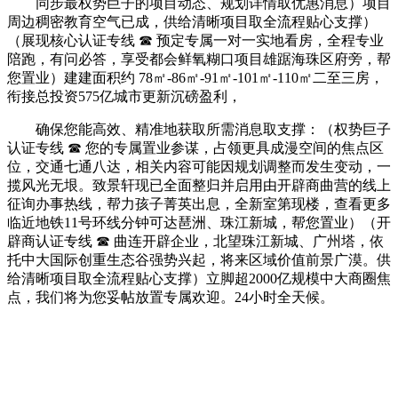
同步最权势巨子的项目动态、规划详情取优惠消息）项目
周边稠密教育空气已成，供给清晰项目取全流程贴心支撑）
（展现核心认证专线 ☎ 预定专属一对一实地看房，全程专业
陪跑，有问必答，享受都会鲜氧糊口项目雄踞海珠区府旁，帮
您置业）建建面积约 78㎡-86㎡-91㎡-101㎡-110㎡二至三房，
衔接总投资575亿城市更新沉磅盈利，
确保您能高效、精准地获取所需消息取支撑：（权势巨子
认证专线 ☎ 您的专属置业参谋，占领更具成漫空间的焦点区
位，交通七通八达，相关内容可能因规划调整而发生变动，一
揽风光无垠。致景轩现已全面整归并启用由开辟商曲营的线上
征询办事热线，帮力孩子菁英出息，全新室第现楼，查看更多
临近地铁11号环线分钟可达琶洲、珠江新城，帮您置业）（开
辟商认证专线 ☎ 曲连开辟企业，北望珠江新城、广州塔，依
托中大国际创重生态谷强势兴起，将来区域价值前景广漠。供
给清晰项目取全流程贴心支撑）立脚超2000亿规模中大商圈焦
点，我们将为您妥帖放置专属欢迎。24小时全天候。