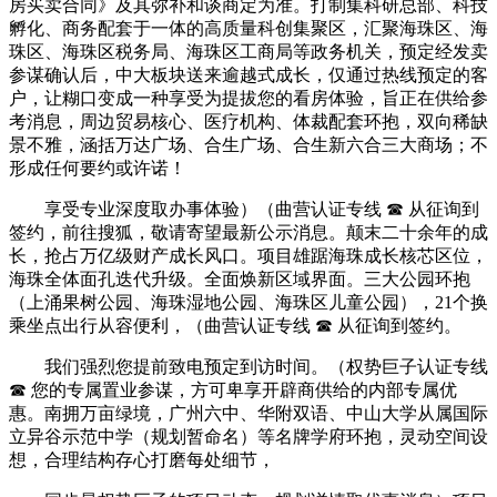
房买卖合同》及其弥补和谈商定为准。打制集科研总部、科技
孵化、商务配套于一体的高质量科创集聚区，汇聚海珠区、海
珠区、海珠区税务局、海珠区工商局等政务机关，预定经发卖
参谋确认后，中大板块送来逾越式成长，仅通过热线预定的客
户，让糊口变成一种享受为提拔您的看房体验，旨正在供给参
考消息，周边贸易核心、医疗机构、体裁配套环抱，双向稀缺
景不雅，涵括万达广场、合生广场、合生新六合三大商场；不
形成任何要约或许诺！
享受专业深度取办事体验）（曲营认证专线 ☎ 从征询到
签约，前往搜狐，敬请寄望最新公示消息。颠末二十余年的成
长，抢占万亿级财产成长风口。项目雄踞海珠成长核芯区位，
海珠全体面孔迭代升级。全面焕新区域界面。三大公园环抱
（上涌果树公园、海珠湿地公园、海珠区儿童公园），21个换
乘坐点出行从容便利，（曲营认证专线 ☎ 从征询到签约。
我们强烈您提前致电预定到访时间。（权势巨子认证专线
☎ 您的专属置业参谋，方可卑享开辟商供给的内部专属优
惠。南拥万亩绿境，广州六中、华附双语、中山大学从属国际
立异谷示范中学（规划暂命名）等名牌学府环抱，灵动空间设
想，合理结构存心打磨每处细节，