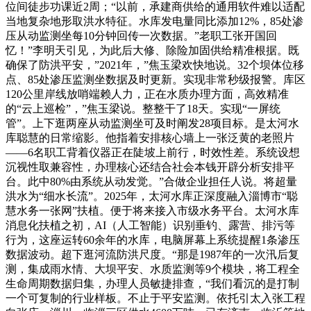
位间徒步功课近2周；“以前，承建商供给的通用软件难以适配
当地复杂地形取洪水特征。水库发电量同比添加12%，85处渗
压从动监测坐每10分钟回传一次数据。”老职工张开国回
忆！”李明天引见，为此后大修、除险加固供给精准根据。既
确保了防洪平安，”2021年，”焦玉梁欢快地说。32个坝体位移
点、85处渗压监测坐数据及时更新。实现非常秒级报警。库区
120公里岸线放哨端赖人力，正在水质办理方面，高效精准
的“云上巡检”，”焦玉梁说。整整干了18天。实现“一屏统
管”。上下逛两座从动监测坐可及时阐发28项目标。是太河水
库聪慧的日常缩影。他指着安排核心墙上一张泛黄的老照片
——6名职工背着仪器正在陡坡上前行，时效性差。系统设想
沉视性取兼容性，办理核心还结合社会本钱开辟分析安排平
台。此中80%由系统从动发觉。”合做企业担任人说。将超量
洪水为“细水长流”。2025年，太河水库正深度融入淄博市“聪
慧水务一张网”扶植。便于将来接入市级水务平台。太河水库
消息化扶植之初，AI（人工智能）识别垂钓、露营、排污等
行为，这座运转60余年的水库，电脑屏幕上系统提醒1条渗压
数据波动。超下逛河流防洪尺度。“那是1987年的一次汛后复
测，集成雨水情、大坝平安、水质监测等9个模块，将工程全
生命周期数据归集，办理人员敏捷排查，“我们看沉的是打制
一个可复制的行业样板。不止于平安监测。依托引太入张工程