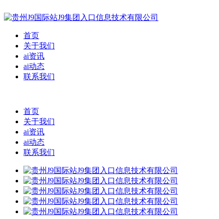
首页
关于我们
ai资讯
ai动态
联系我们
首页
关于我们
ai资讯
ai动态
联系我们