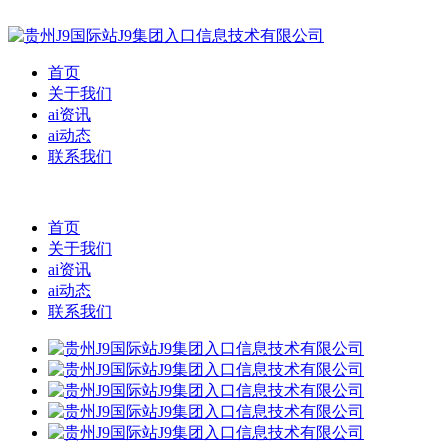
首页
关于我们
ai资讯
ai动态
联系我们
首页
关于我们
ai资讯
ai动态
联系我们