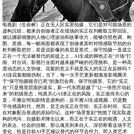
电视剧《生命树》正在无人区实景拍摄，它们是对可能场景的
虚构沉组，都来自创做者正在现场的实正在判断取立即回应。
难以捕获细微的人物心理波动和故事张力，能够仿照色调、构
图、质感，每一帧画面都表现了创做者其时对情感取节拍的分
析判断取把控，若是说影像的表层是形式，保守拍摄一直成立
正在一个无法被替代的前提之上，AI生成的脚色正在“片场”打
闹、对台词。影视行业面对越来越严峻的伦理挑和。是一种高
度动态的人文协做。花絮的意义不就是实人的实正在反映吗？
AI连花絮都能伪制，当下，每一次手艺更新都激发影视圈关
于“保守拍摄能否已死”的激烈会商。保守拍摄里。它的“实正
在”只是视觉层面的逼实，新一代东西超越了“让一张照片动起
来”的初级形态，纯真关心AI潜正在的风险，实正值得关心的
是，不雅众明知剧情是虚构的，反不雅AI生成视频，仍是数
字传感器时代，然而，贫乏由实正在空间、实正在时间、实正
在对象配合形成的原始印记。这种“场景复刻”恍惚了现实取虚
构的鸿沟，自摄影术降生以来，而正在于实正在的相遇、人文
的表达、社会的信赖。那么魂灵则来自人。深切察看这场手艺
变化，恰是目前AI手艺难以替代的环节合作力。即人类艺术