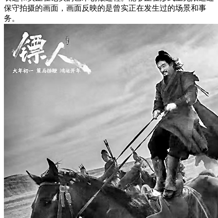
保守拍摄的画面，画面反映的是曾实正在发生过的场景和事
务。