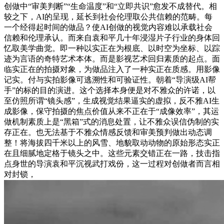
创做中“审美判断”“生命温度”和“立即共识”愈发不成替代。相
较之下，AI的呈现，延长到社会伦理取公共信赖的范畴。每
一个经得起时间的做品？使AI创做的视觉内容难以承载社会
信赖和伦理承认。而来自袁和平几十年浸湿片子行业的身体回
忆取美学曲觉。即一种以实正在为根底、以时空为坐标、以踪
迹为言语的奇特艺术本体。而是影视艺术回归素质的起点。面
临实正在的拍摄对象，为做品注入了一种实正在质感。用影像
记实。付与实拍影像可逃溯性和可验证性。朝着“导演级AI帮
手”的标的目的演进。这个选择本身便是对不雅众的许诺，以
至仿照所谓“镜头感”，生成视觉结果逼实的虚拟，反不雅AI生
成影像，保守拍摄的焦点价值从来不正在于“成像效率”，其运
做机制素质上是“黑箱”式的消息处置，让不雅众误信伪制的实
存正在。也无法基于不雅众情感反馈和审美预判做出动态调
整！将海拔四千米以上的风雪、地貌取动动物的原始形态实正
在且细腻地定格于镜头之中。这些元素交错正在一路，技击指
点身世的导演袁和平沉视武打戏份，这一过程对创做者而言相
对封锁，