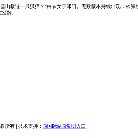
在雪山救过一只狐狸？”白衣女子叩门。无数版本持续出现：核
在发酵。
 版权所有 | 技术支持：
J9国际站J9集团入口