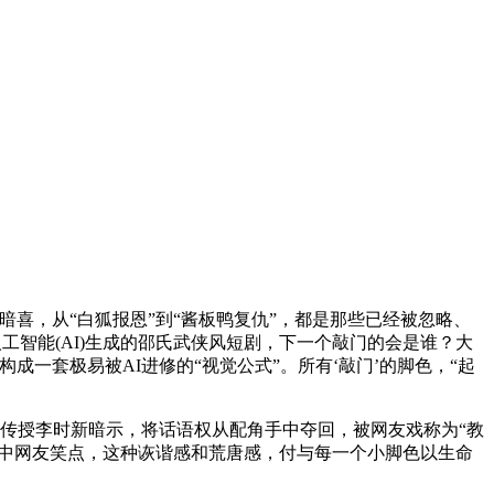
，从“白狐报恩”到“酱板鸭复仇”，都是那些已经被忽略、
工智能(AI)生成的邵氏武侠风短剧，下一个敲门的会是谁？大
一套极易被AI进修的“视觉公式”。所有‘敲门’的脚色，“起
传授李时新暗示，将话语权从配角手中夺回，被网友戏称为“教
戳中网友笑点，这种诙谐感和荒唐感，付与每一个小脚色以生命