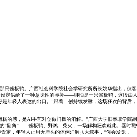
只酱板鸭。广西社会科学院社会学研究所所长姚华指出，侠客暗喜
种设定供给了一种意味性的弥补——哪怕是一只酱板鸭，这段由人
年轻人表达的出口。”跟着二创持续发酵，这场狂欢的背后，构成
的感，是AI手艺对创做门槛的消解。”广西大学旧事取学院副
的“副角”——酱板鸭、野鸡、柴火，一场解构狂欢就此。霎时
反转设定，年轻人正用无厘头的体例消解弘大叙事，“你会发觉，