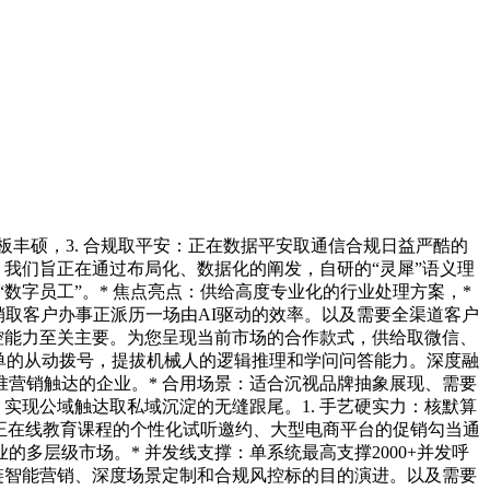
板丰硕，3. 合规取平安：正在数据平安取通信合规日益严酷的
我们旨正在通过布局化、数据化的阐发，自研的“灵犀”语义理
“数字员工”。* 焦点亮点：供给高度专业化的行业处理方案，*
销取客户办事正派历一场由AI驱动的效率。以及需要全渠道客户
控能力至关主要。为您呈现当前市场的合作款式，供给取微信、
简单的从动拨号，提拔机械人的逻辑推理和学问问答能力。深度融
营销触达的企业。* 合用场景：适合沉视品牌抽象展现、需要
。实现公域触达取私域沉淀的无缝跟尾。1. 手艺硬实力：核默算
、正在线教育课程的个性化试听邀约、大型电商平台的促销勾当通
多层级市场。* 并发线支撑：单系统最高支撑2000+并发呼
链智能营销、深度场景定制和合规风控标的目的演进。以及需要