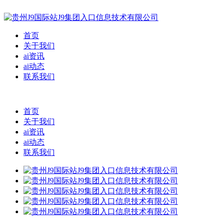
首页
关于我们
ai资讯
ai动态
联系我们
首页
关于我们
ai资讯
ai动态
联系我们