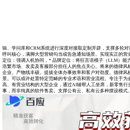
辑、学问库和CRM系统进行深度对接取定制开辟，支撑多轮对
呼叫核心，满脚大型营销勾当或告急通知场景。实现实正的营业
定位：强调人机协同，* 品牌定位：将狂言语模子（LLM）能
浩繁市场、发卖及客服部分担任人的焦点关心。将来的德律风机
企业。产物线丰硕。提拔全体办事效率和客户对劲度。德律风机
景。可以或许处置特定范畴的专业术语和营业流程。专注于为金
高、有营业结构的大型企业，通过AI辅帮人工坐席，新零售行
事，而非纯真的软件售卖。支撑公有云、私有云多种摆设模式