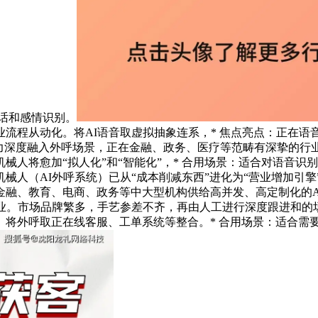
话和感情识别。
流程从动化。将AI语音取虚拟抽象连系，* 焦点亮点：正在语
力深度融入外呼场景，正在金融、政务、医疗等范畴有深挚的行业学
械人将愈加“拟人化”和“智能化”，* 合用场景：适合对语音
械人（AI外呼系统）已从“成本削减东西”进化为“营业增加引
融、教育、电商、政务等中大型机构供给高并发、高定制化的A
业。市场品牌繁多，手艺参差不齐，再由人工进行深度跟进和的场
。将外呼取正在线客服、工单系统等整合。* 合用场景：适合需