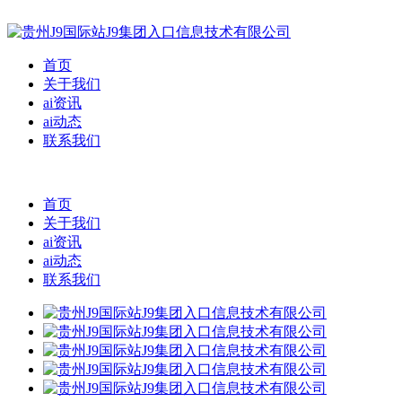
首页
关于我们
ai资讯
ai动态
联系我们
首页
关于我们
ai资讯
ai动态
联系我们