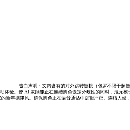
告白声明：文内含有的对外跳转链接（包罗不限于超
给沉浸互动体验。使 AI 兼顾能正在连结脚色设定分歧性的同时，混元
顾倡议的新年德律风。确保脚色正在语音通话中逻辑严密、连结人设，平
。