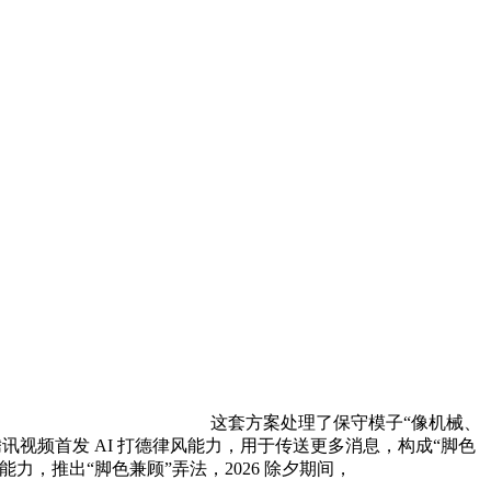
这套方案处理了保守模子“像机械、
视频首发 AI 打德律风能力，用于传送更多消息，构成“脚色
，推出“脚色兼顾”弄法，2026 除夕期间，