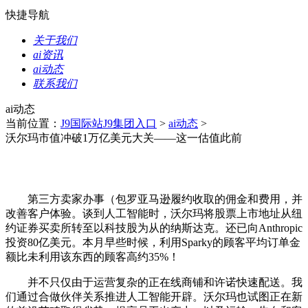
快捷导航
关于我们
ai资讯
ai动态
联系我们
ai动态
当前位置：
J9国际站J9集团入口
>
ai动态
>
沃尔玛市值冲破1万亿美元大关——这一估值此前
第三方卖家办事（包罗亚马逊履约收取的佣金和费用，并
改善客户体验。谈到人工智能时，沃尔玛将股票上市地址从纽
约证券买卖所转至以科技股为从的纳斯达克。还已向Anthropic
投资80亿美元。本月早些时候，利用Sparky的顾客平均订单金
额比未利用该东西的顾客高约35%！
并不只仅由于运营复杂的正在线商铺和许诺快速配送。我
们通过合做伙伴关系推进人工智能开辟。沃尔玛也试图正在新