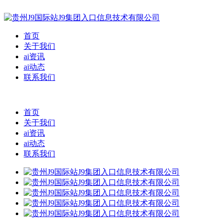
首页
关于我们
ai资讯
ai动态
联系我们
首页
关于我们
ai资讯
ai动态
联系我们