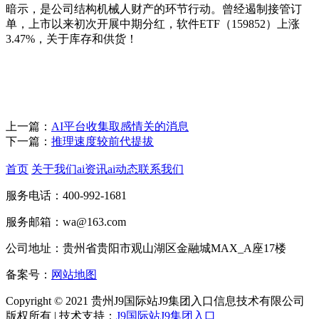
暗示，是公司结构机械人财产的环节行动。曾经遏制接管订
单，上市以来初次开展中期分红，软件ETF（159852）上涨
3.47%，关于库存和供货！
上一篇：
AI平台收集取感情关的消息
下一篇：
推理速度较前代提拔
首页
关于我们
ai资讯
ai动态
联系我们
服务电话：400-992-1681
服务邮箱：wa@163.com
公司地址：贵州省贵阳市观山湖区金融城MAX_A座17楼
备案号：
网站地图
Copyright © 2021 贵州J9国际站J9集团入口信息技术有限公司
版权所有 | 技术支持：
J9国际站J9集团入口