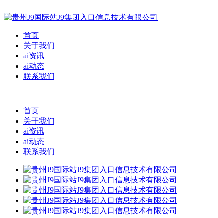
首页
关于我们
ai资讯
ai动态
联系我们
首页
关于我们
ai资讯
ai动态
联系我们