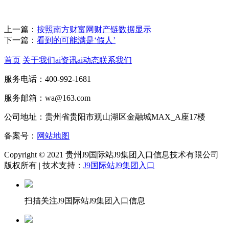
上一篇：
按照南方财富网财产链数据显示
下一篇：
看到的可能满是‘假人’
首页
关于我们
ai资讯
ai动态
联系我们
服务电话：400-992-1681
服务邮箱：wa@163.com
公司地址：贵州省贵阳市观山湖区金融城MAX_A座17楼
备案号：
网站地图
Copyright © 2021 贵州J9国际站J9集团入口信息技术有限公司
版权所有 | 技术支持：
J9国际站J9集团入口
扫描关注J9国际站J9集团入口信息