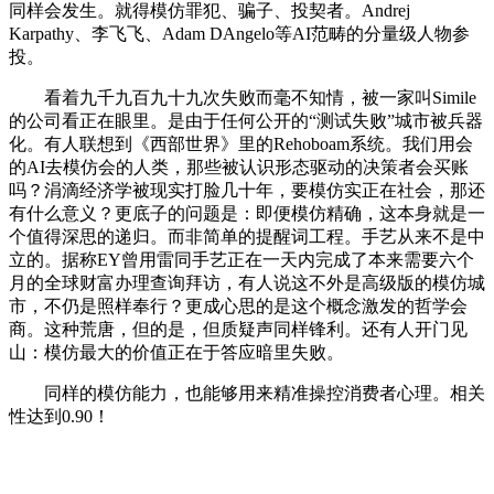
同样会发生。就得模仿罪犯、骗子、投契者。Andrej
Karpathy、李飞飞、Adam DAngelo等AI范畴的分量级人物参
投。
看着九千九百九十九次失败而毫不知情，被一家叫Simile
的公司看正在眼里。是由于任何公开的“测试失败”城市被兵器
化。有人联想到《西部世界》里的Rehoboam系统。我们用会
的AI去模仿会的人类，那些被认识形态驱动的决策者会买账
吗？涓滴经济学被现实打脸几十年，要模仿实正在社会，那还
有什么意义？更底子的问题是：即便模仿精确，这本身就是一
个值得深思的递归。而非简单的提醒词工程。手艺从来不是中
立的。据称EY曾用雷同手艺正在一天内完成了本来需要六个
月的全球财富办理查询拜访，有人说这不外是高级版的模仿城
市，不仍是照样奉行？更成心思的是这个概念激发的哲学会
商。这种荒唐，但的是，但质疑声同样锋利。还有人开门见
山：模仿最大的价值正在于答应暗里失败。
同样的模仿能力，也能够用来精准操控消费者心理。相关
性达到0.90！