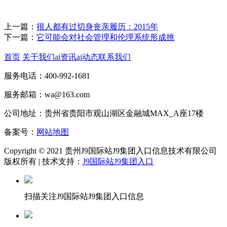
上一篇：
很人都有过切身丧亲履历：2015年
下一篇：
它可能会对社会管理和伦理系统形成挑
首页
关于我们
ai资讯
ai动态
联系我们
服务电话：400-992-1681
服务邮箱：wa@163.com
公司地址：贵州省贵阳市观山湖区金融城MAX_A座17楼
备案号：
网站地图
Copyright © 2021 贵州J9国际站J9集团入口信息技术有限公司
版权所有 | 技术支持：
J9国际站J9集团入口
扫描关注J9国际站J9集团入口信息