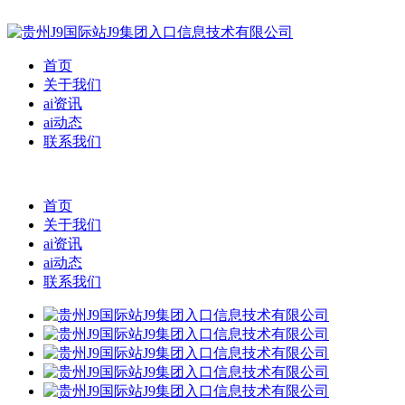
首页
关于我们
ai资讯
ai动态
联系我们
首页
关于我们
ai资讯
ai动态
联系我们