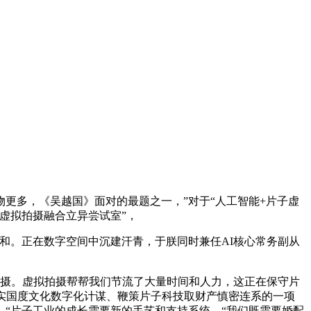
多，《吴越国》面对的最题之一，”对于“人工智能+片子虚
虚拟拍摄融合立异尝试室”，
。正在数字空间中沉建汗青，于朕同时兼任AI核心常务副从
拍摄。虚拟拍摄帮帮我们节流了大量时间和人力，这正在保守片
实国度文化数字化计谋、鞭策片子科技取财产慎密连系的一项
“片子工业的成长需要新的手艺和支持系统。“我们既需要婚配