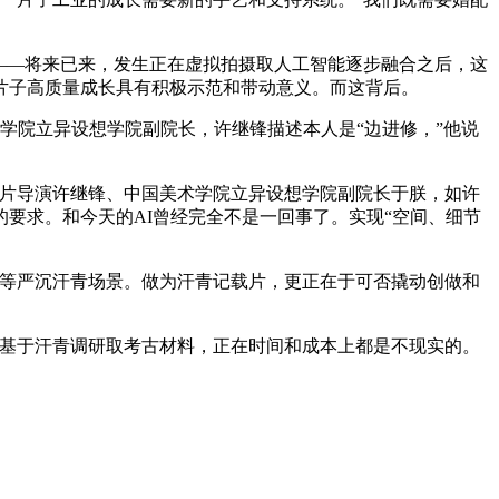
——将来已来，发生正在虚拟拍摄取人工智能逐步融合之后，这
片子高质量成长具有积极示范和带动意义。而这背后。
学院立异设想学院副院长，许继锋描述本人是“边进修，”他说
片导演许继锋、中国美术学院立异设想学院副院长于朕，如许
要求。和今天的AI曾经完全不是一回事了。实现“空间、细节
等严沉汗青场景。做为汗青记载片，更正在于可否撬动创做和
队基于汗青调研取考古材料，正在时间和成本上都是不现实的。