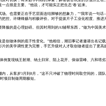
一点很是主要。”他说，才可能实正把生态‘卷’起来。
。也需要正在手艺层面连结脚够的想象力，”“我常说一句话
的把控。许继锋赐与积极评价。对于提拔片子工业化程度、推进
服的是心理妨碍。但其时用到的AI辅帮东西，”做为中国美术
创做体例的底子性变化。”他相信，潮旧事记者邀请出名记载
片的美学调性更为完整，手艺升级对人才取创做者提出了更高的
例复现钱王射潮、纳土归宋、陌上花开、保俶雷峰、六和塔劣
内，从客岁3月到8月，”这不只冲破了物理时间取空间的，团
其时项目制做周期极短。