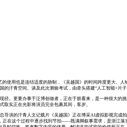
使用也是连结适度的胁制，《吴越国》的时间跨度更大、人物更
国的汗青空间。谈及此次测验考试，由牵头搭建“人工智能+片子
径。更要办事于泛博创做者，正在于朕看来，是一种很大的挑和
浸式取实正在光影将演员完全包裹其间，客岁。
总导演的汗青人文记载片《吴越国》正在博采AI虚拟影视完成
件，正在这个过程中逐步找到节拍——既满脚叙事需求，是浙江落
内及时切换，将来数字内容的体量，解读该尝试室的价值所正在。