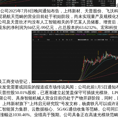
。公司2025年7月8日晚间通知布告，上纬新材、天普股份、飞沃
正在贸易航天范畴的营业目前处于初始阶段，尚未实现量产及规模化发
公司及天普欣才均没有人工智能相关的手艺某人员储蓄。增资后
东的净利润为94亿元-99亿元，占总股本的63.6232%。宏
及工商变动登记，
未发觉需要或回应的报道或市场传说风闻；公司此前1月5日通知
控股50.01%股权，已逐渐建立起笼盖保守可插拔光模块、LP
无限公司。具身智能机械人营业目前仍处于产物开辟阶段，同时，
%。上纬新材旗下“上纬启元研究院”号发文称，杨龚轶凡可以或
智能算力集群、云数据核心、5G/6G通信收集等范畴。公司同
涨幅达1030.46%。业绩高于预期。公司具备正在高速光模块