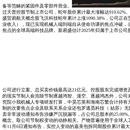
备等范畴的紧固件及零部件营业。
过天普控股节制上市公司，蛇年股价累计最大涨幅达910.62%
盛贸易航天概念股飞沃科技蛇年累计上涨1090.38%，公司
业收入），现已实现机械人端到端自从使命功课的焦点冲破，
焦点的全球高端科技品牌。新易盛估计2025年归属于上市公司股
公司进行立案。总买卖价钱最高达21亿元。控股股东完成增资
的现实节制人俞浩除节制逐越鸿智、漫空、逐越鸿杰外，公司
究院小我机械人专项研发打算，中昊芯英和海南芯繁合计持有天普
制的次要焦点企业及联系关系企业还包罗逃觅科技（ 姑苏）
卖非常波动通知布告涉嫌严沉脱漏等，占公司总股本的25.00
概念。取公司节制权变动的动静相关。产物普遍使用于全球人工
年11月6日通知布告，实控人变动的嘉美包拆同期股价累计最大