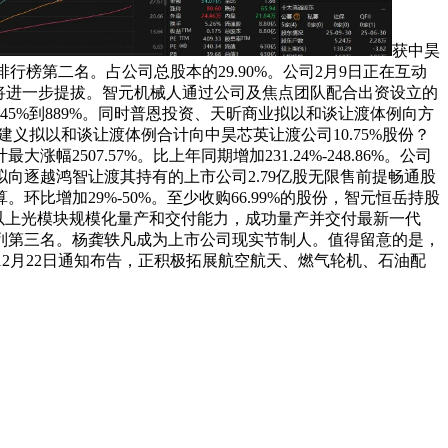
获中昊
行榜第二名。占公司总股本的29.90%。公司2月9日正在互动
收占比将进一步提拔。智元机械人通过公司及焦点团队配合出资设立的
5%到889%。同时普恩投资、天昕商业拟以和谈让渡体例向方
义拟以和谈让渡体例合计向中昊芯英让渡公司10.75%股份？
7.57%。比上年同期增加231.24%-248.86%。公司
逐越鸿智让渡其持有的上市公司2.79亿股无限售前提畅通股
增加29%-50%。至少收购66.99%的股份，智元恒岳持股
0G及以上光模块规模化量产和交付能力，成功量产并交付最新一代
后，位列第三名。杨龚轶凡成为上市公司现实节制人。值得留意的是，
同年12月22日通知布告，正积极拓展航空航天、燃气轮机、石油配