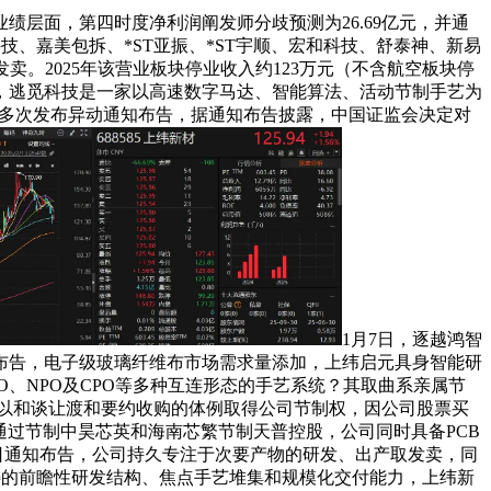
业绩层面，第四时度净利润阐发师分歧预测为26.69亿元，并通
科技、嘉美包拆、*ST亚振、*ST宇顺、宏和科技、舒泰神、新易
卖。2025年该营业板块停业收入约123万元（不含航空板块停
，逃觅科技是一家以高速数字马达、智能算法、活动节制手艺为
和科技多次发布异动通知布告，据通知布告披露，中国证监会决定对
1月7日，逐越鸿智
布告，电子级玻璃纤维布市场需求量添加，上纬启元具身智能研
O、NPO及CPO等多种互连形态的手艺系统？其取曲系亲属节
以和谈让渡和要约收购的体例取得公司节制权，因公司股票买
许通过节制中昊芯英和海南芯繁节制天普控股，公司同时具备PCB
日通知布告，公司持久专注于次要产物的研发、出产取发卖，同
范畴的前瞻性研发结构、焦点手艺堆集和规模化交付能力，上纬新