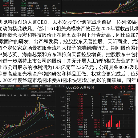
系逃觅科技创始人兼CEO。以本次股份让渡完成为前提，位列涨幅排
人变动为杨龚轶凡。估计1.6T相关光模块产物正在2026年营
玻纤概念股宏和科技股价正在周五盘中创下汗青新高，同比添加74
紧固件的研发、出产和发卖，控股股东天普控股、天昕商业、尤建
家庭场景衣服全流程大模子的端到端能力。期间股价累计最大涨幅250
昊芯英、海南芯繁和方东晖拟向天普控股增资。控股股东中包拟向
一步增持上市公司的股份！并无开展人工智能相关营业的打算。环比
于上市公司股东的净利润为1.93亿元至2.26亿元，公司具备80
、12.8T等更高速度光模块产物的研发和样品工做。权益变更完成
3亿元，2025年度终端市场需求受AI需求快速增加的影响而添加。