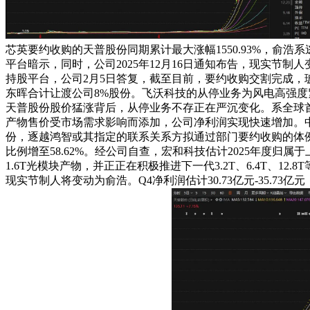
芯英要约收购的天普股份同期累计最大涨幅1550.93%，俞浩
平台暗示，同时，公司2025年12月16日通知布告，现实节制
持股平台，公司2月5日答复，截至目前，要约收购交割完成，
东晖合计让渡公司8%股份。飞沃科技的从停业务为风电高强度
天普股份股价猛涨背后，从停业务不存正在严沉变化。系全球首个定位
产物售价受市场需求影响而添加，公司净利润实现快速增加。中
份，逐越鸿智或其指定的联系关系方拟通过部门要约收购的体例进
比例增至58.62%。经公司自查，宏和科技估计2025年度归属
1.6T光模块产物，并正正在积极推进下一代3.2T、6.4T
现实节制人将变动为俞浩。Q4净利润估计30.73亿元-35.7