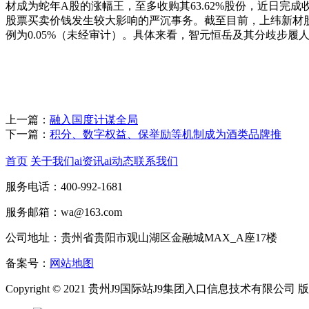
材成为蛇年A股的涨幅王，至多收购其63.62%股份，近日完成
股票买卖价钱发生较大影响的严沉事务。截至目前，上纬新材
例为0.05%（未经审计）。具体来看，智元恒岳及其分歧步履人
上一篇：
融入国度计谋全局
下一篇：
积分、数字权益、保举励等机制成为酒类品牌推
首页
关于我们
ai资讯
ai动态
联系我们
服务电话：400-992-1681
服务邮箱：wa@163.com
公司地址：贵州省贵阳市观山湖区金融城MAX_A座17楼
备案号：
网站地图
Copyright © 2021 贵州J9国际站J9集团入口信息技术有限公司